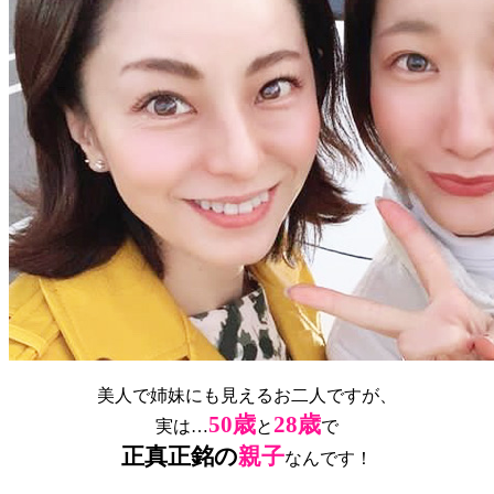
美人で姉妹にも見えるお二人ですが、
50歳
28歳
実は…
と
で
正真正銘の
親子
なんです！