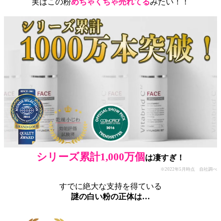
実はこの粉
めちゃくちゃ売れてる
みたい！！
シリーズ累計1,000万個
は凄すぎ！
※2022年5月時点 自社調べ
すでに絶大な支持を得ている
謎の白い粉の正体は…