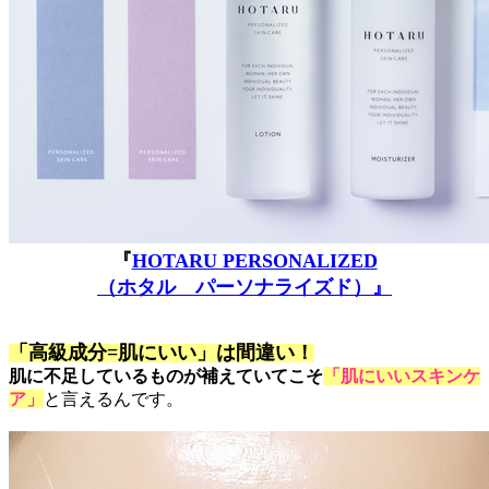
『
HOTARU PERSONALIZED
（ホタル パーソナライズド）』
「高級成分=肌にいい」は間違い！
肌に不足しているものが補えていてこそ
「肌にいいスキンケ
ア」
と言えるんです。