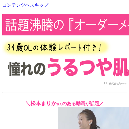
コンテンツへスキップ
cosmetics room
PR:株式会社Sparty​
＼松本まりか
のある動画が話題／
さん